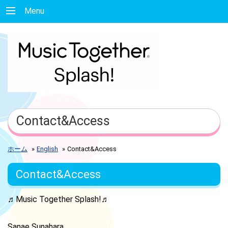
Menu
Contact&Access
ホーム
»
English
»
Contact&Access
Contact&Access
♬Music Together Splash!♬
Sanae Sunahara