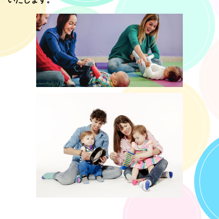
2020.10.22
水曜午後クラスの無料体験会を行います！ 11月25日（水）15:30-
16:15 逗子・葉山駅近くの「Third Place 仲町橋」にて♪ 詳しくは無
料体験のページからご覧ください。
2020.07.21
秋ターム受講者募集開始! レッスンは9月7日からです♪ 体験レッス
ンは8月3日、5日、10日、12日、31日。詳しくは無料体験のペー
ジをご覧ください！
2020.05.25
対面レッスン開始します！黒門カルチャーくらぶにて、6月からお
部屋を使わせていただけることになりました！しばらくは１クラ
ス6組までとさせていただきますので、ご興味のある方はお早めに
ご連絡くださいね♪
2020.04.28
オンラインで開講が決定しました！無料体験は引き続き行ってい
きますので、参加ご希望の方、ご質問等ある方は、お気軽にご連
絡ください！