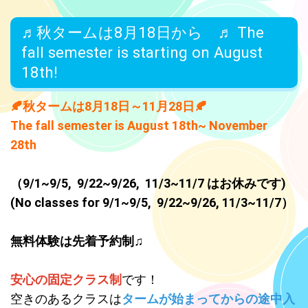
2025.02.21
♬秋タームは8月18日から ♬ The
2/25から春の体験会開催します！すでに満席のクラスもあります
のでお申し込みはお早めに！
fall semester is starting on August
18th!
2025.01.05
あけましておめでとうございます！ 年明けの体験は1/14から可能
です♪ 冬タームの途中入会ができますので是非お問い合わせくださ
🍂秋タームは8月18日～11月28日🍂
いね♡
The fall semester is August 18th~ November
28th
2024.09.06
秋ターム新規入会募集中！9月17日からスタートする秋タームは、
どのクラスも残席わずかです。体験レッスンのお申し込みはお早
（9/1~9/5, 9/22~9/26, 11/3~11/7 はお休みです)
めにどうぞ♡
(No classes for 9
/1~9/5, 9/22~9/26,
11/3~11/7
）
2024.05.14
水曜クラス増設します！ 平日午前クラスが人気のため増設決定い
無料体験は先着予約制♫
たしました♡ 水曜日 10:15~11:00のクラスです♫ 夏タームからの
スタートに向けて体験会を行います！ 6/5(水)、6/12(水)です♫ お
安心の固定クラス制
です！
申し込み本日受付開始しました。先着予約制ですのでお早めにど
空きのあるクラスは
タームが始まってからの途中入
うぞ！