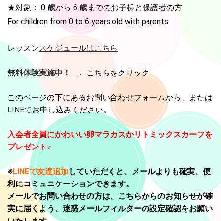
★対象： 0 歳から 6 歳までのお子様と保護者の方
500円 おみやげ付（教室に入会された方は受講料より差し引かせ
ていただきます） お申込みはお問い合わせフォームから、また
For children from 0 to 6 years old with parents
LINEでもお気軽にどうぞ♡ 詳細は「イベント」のタブから！
レッスン
スケジュールはこちら
2021.05.25
月曜午後クラスをオープンします！ 夏の無料体験会は6月21日か
無料体験実施中！
←こちらをクリック
ら♪ キャンセル待ちのクラスもありますので、お申込みはお早め
に！
このページの下にあるお問い合わせフォームから、または
2021.02.15
LINE
でお申し込みください。
2021年春の無料体験会を行います！ 3月22日、29日(月)10:50-
11:35 黒門カルチャーくらぶ 3月24日、31日(水)15:30-16:15 Third
入会者全員にかわいい卵マラカスかリトミックスカーフを
Place 仲町橋 3月25日、4月1日(木)10:50-11:35 Third Place 仲町橋
プレゼント♪
♪詳しくは「無料体験」のページをご覧ください♪
2020.12.03
※
LINEで
友達追
加
していただくと、メールよりも確実、便
追加しました！水曜午後クラスの無料体験会です！ 今回だけ曜日
利にコミュニケーションできます。
が違います。 12月11日（金）15:30-16:15 逗子・葉山駅近くの
メールでお問い合わせの方は、こちらからのお知らせが確
「Third Place 仲町橋」にて♪ 詳しくは無料体験のページからご覧
実に届くよう、迷惑メールフィルターの設定確認をお願い
ください。
いたします。