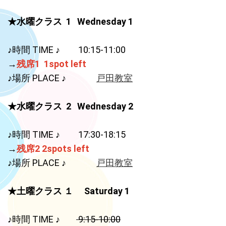
春ターム生徒募集開始♪ 無料体験は3月7日から開催します。 早く
★水曜クラス 1 Wednesday 1
も満席になっているクラスもあります！ お申し込みはいますぐ！
2022.07.22
♪時間 TIME ♪ 10:15-11:00
オンラインクラススタートしました！ 水曜日20:00~20:30と、土
→
残席1 1spot left
曜日9:00~9:30 週2回のレッスン。働くママも無理なく参加できま
す♡
♪場所 PLACE ♪
戸田教室
2022.07.04
★水曜クラス 2 Wednesday 2
秋タームの体験会開催します！8月16日から9月3日まで！ 火曜ク
ラス、水曜クラス、土曜クラスと、それぞれの時間や場所が違い
ますのでご確認ください♡
♪時間 TIME ♪ 17:30-18:15
→
残席2 2spots left
2022.06.08
♪場所 PLACE ♪
戸田教室
移転します！逗子市の教室を2022年春タームにて終了し、埼玉県
戸田市に教室を移転することになりました。開講日程などについ
ては準備が整いましたらあらためてお知らせします。
★土曜クラス １ Saturday 1
2022.02.01
♪時間 TIME ♪
9:15-10:00
2022年度新規募集開始しました！ 17:30からの新クラスも開講し