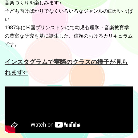
音楽づくりを楽しみます♪
2025.10.27
冬ターム募集始まります！！ 冬タームのレッスンは12/9から🎵
子ども向けばかりでなくいろいろなジャンルの曲がいっぱ
11/11から体験参加できます。受付開始は11/1です！先着予約制と
い！
なりますのでお早めにお申し込みください💛
1987年に米国プリンストンにて幼児心理学・音楽教育学
の豊富な研究を基に誕生した、信頼のおけるカリキュラム
2025.10.01
火曜クラスの時間が10月から変更になりました！今までの10:15～
です。
11:00から15:30 ～16:15となります。 午後のひとときを親子で過
ごす場所をさがしているかたはぜひ！ 水曜クラス１は今後も10:15
インスタグラムで実際のクラスの様子が見ら
のままです💓 午前、午後、夕方と、時間帯の選択肢が広がりまし
た！ご家庭の生活リズムに合わせてお選びくださいね♪
れます⇐
2025.07.18
秋タームは8/19スタート！体験は夏休み前の7/22,23,26までに来
てくださいね！タームが始まってからの体験は、クラスにより可
能な場合もありますのでお問い合わせください♪
2025.03.29
春タームの土曜クラスは新設の土曜クラス 1 (9:15)も満席となりま
した！ 平日クラスは引き続き募集中です！