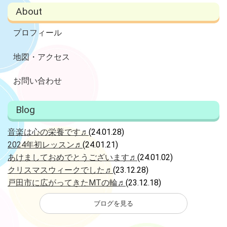
Splash!を開講します♪ 無料体験にぜひお越しください！ 3月23日
About
（月）、3月30日（月）、4月6日（月） 11:00-11:45 「黒門カルチ
ャーくらぶ」で行います♪。 （逗子市新宿１－４－７）
プロフィール
地図・アクセス
お問い合わせ
Blog
音楽は心の栄養です♬
(24.01.28)
2024年初レッスン♬
(24.01.21)
あけましておめでとうございます♬
(24.01.02)
クリスマスウィークでした♬
(23.12.28)
戸田市に広がってきたMTの輪♬
(23.12.18)
ブログを見る