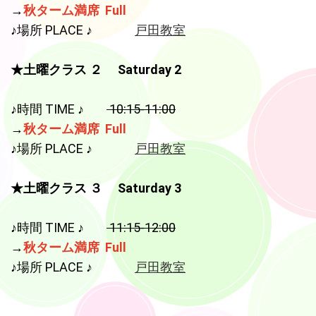
ます！ 無料体験は2月14日から受け付けます♪ 定員に達したクラス
→
秋ターム満席 Full
から体験レッスンは終了いたしますので、お申し込みはお早めに
♪場所 PLACE ♪
戸田教室
♡
2021.11.19
★土曜クラス ２ Saturday 2
冬タームが12月13日から始まります！ 各クラスとも、定員に近く
なっておりますので、無料体験のお申し込みはお早めにどうぞ！
♪時間 TIME ♪
10:15-11:00
→
秋ターム満席 Full
2021.10.28
2021年11月20日(土)、27日(土) 15:30-16:15、東逗子会館（逗子
♪場所 PLACE ♪
戸田教室
市沼間2-1-1）にて無料体験会を行います！詳しくは、「無料体
験」からご覧ください♬
★土曜クラス ３ Saturday 3
2021.10.09
2021年10月31日(日)、「ハロウィン英語&音楽遊び」を 開催し
♪時間 TIME ♪
11:15-12:00
ます！ 場所：Third Place 仲町橋（逗子市逗子4-10-1） 料金：無料
→
秋ターム満席 Full
（先着順） 詳細は「イベント」のタブから！
♪場所 PLACE ♪
戸田教室
2021.09.24
2021年10月30日(土)、「赤ちゃんからの英語&音楽遊び」を 開
催します！ 場所：Jhonny Shonan（逗子市逗子5-3-39） 料金：