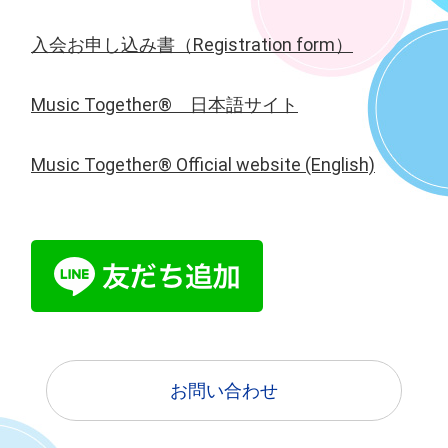
2020.04.06
入会お申し込み書（Registration form）
オンライン無料体験会を行います！ 4/13, 4/20, 4/27 各月曜日の
11:00～11:30です！ITに詳しくなくても簡単に参加できますの
Music Together® 日本語サイト
で、おうちでぜひお子様と体験してみてください！お申し込みは
お問い合わせフォームからお気軽にどうぞ！
Music Together® Official website (English)
2020.03.29
新型コロナウィルス感染予防対策について、日本政府や神奈川県
からの要請、緊急事態宣言などの内容により、クラスの変更等を
行う場合があります。入会、体験会参加を考えていらっしゃる方
には、その都度対応状況をお伝えいたしますので、お気軽にお問
い合わせください。
2020.02.27
午後のクラスも追加しました！ 水曜日15:30-16:15です！ 幼稚園の
後に通いたい方などもぜひ来てくださいね！
お問い合わせ
2020.02.03
はじめまして！2020年5月、逗子海岸近くでMusic Together