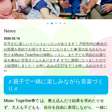
News
2026.02.16
3/7(土)に楽しいイベントレッスンがあります！ 戸田市内の教会の
お部屋を初めてお借りすることになりました💓 音の出るおもちゃ
作り＆Music Togetherの体験レッスン、また子ども用品のお譲り
会を兼ねた交流タイムもあります🎵 すでに満席になりましたので
３組増枠しました！ お申し込みは2/27まで！お申し込みは今すぐ
💛
♬親子で一緒に楽しみながら音楽づく
2025.11.21
り♬
冬タームの土曜クラス2，3は満席となりました。次回は春ターム
の募集（２月ごろ）までお待ちください。別のクラスで冬ターム
から入会されますと、希望クラスに空きが出たときに優先的にご
Music Together®で は、教え込んだり結果を求めたりせ
案内できます💓
ず、
大人も子どもも、自分を自由に表現しながら、一緒に