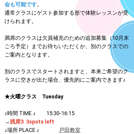
会も可能です
。
2024.02.18
通常クラスにゲスト参加する形で体験レッスンが受
春ターム入会受付始まりました! 無料体験ご希望の方はお早めにお
けられます。
申し込みください。
2023.11.25
満席のクラスは欠員補充のための追加募集（10月末
冬タームは12/12から！全週参加するには12/2までに体験に来てく
ごろ予定）までお待ちいただくか、別のクラスでの
ださいね！火曜クラス（10:15）、水曜クラス（17:30）、土曜ク
ご案内となります。
ラス１（10:15）土曜クラス２（11:15）から1回無料体験できま
す。
別のクラスでスタートされますと、本来ご希望のク
2023.08.11
ラスに空きが出た場合、優先的にご案内できます♪
秋の無料体験!8月22日から始まります。火曜10:15, 水曜17:30, 土曜
10:15, 土曜11:15から1回参加できます♬ 先着予約制ですのでお
申し込みはお早めに♡
★火曜クラス Tuesday
2023.06.30
♪時間 TIME ♪ 15:30-16:15
7月から夏ターム開始！途中入会もできます。火曜午前、水曜夕
方、土曜午前のクラスがありますよ~♪無料体験にぜひ来てね！
→
残席3 3spots left
♪場所 PLACE ♪
戸田教室
2023.02.27